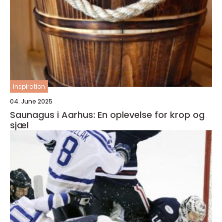
inspiration
04. June 2025
Saunagus i Aarhus: En oplevelse for krop og
sjæl