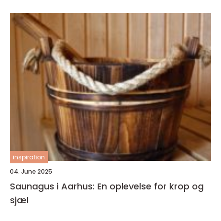
inspiration
04. June 2025
Saunagus i Aarhus: En oplevelse for krop og
sjæl