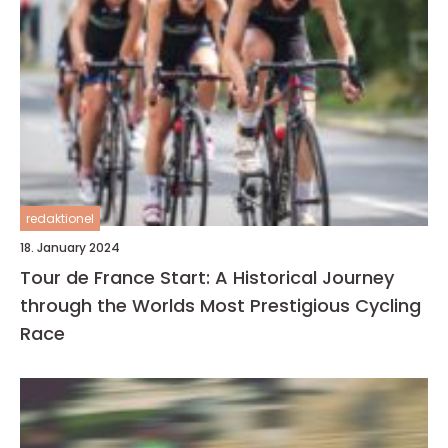
redaktionel
18. January 2024
Tour de France Start: A Historical Journey
through the Worlds Most Prestigious Cycling
Race