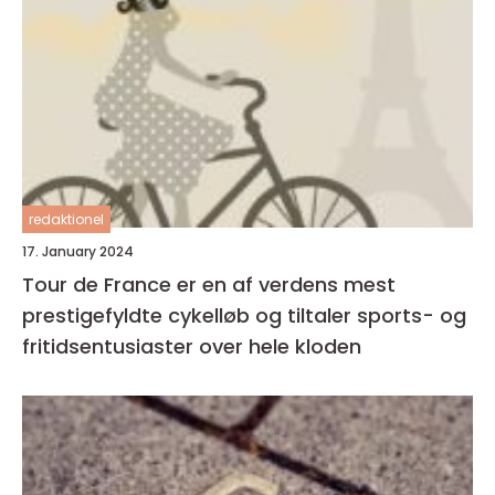
redaktionel
17. January 2024
Tour de France er en af verdens mest
prestigefyldte cykelløb og tiltaler sports- og
fritidsentusiaster over hele kloden