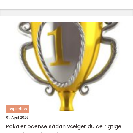
inspiration
01. April 2026
Pokaler odense sådan vælger du de rigtige