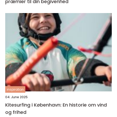
præmier til din begivenhed
inspiration
04. June 2025
Kitesurfing i København: En historie om vind
og frihed