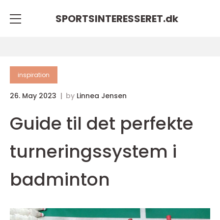
SPORTSINTERESSERET.
dk
inspiration
26. May 2023
by
Linnea Jensen
Guide til det perfekte
turneringssystem i
badminton