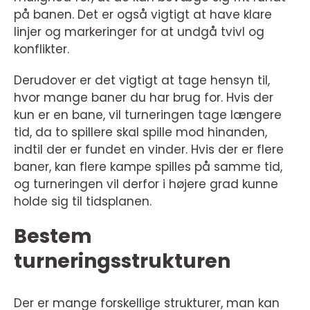
på banen. Det er også vigtigt at have klare
linjer og markeringer for at undgå tvivl og
konflikter.
Derudover er det vigtigt at tage hensyn til,
hvor mange baner du har brug for. Hvis der
kun er en bane, vil turneringen tage længere
tid, da to spillere skal spille mod hinanden,
indtil der er fundet en vinder. Hvis der er flere
baner, kan flere kampe spilles på samme tid,
og turneringen vil derfor i højere grad kunne
holde sig til tidsplanen.
Bestem
turneringsstrukturen
Der er mange forskellige strukturer, man kan