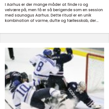
I Aarhus er der mange måder at finde ro og
velvære på, men få er så berigende som en session
med saunagus Aarhus. Dette ritual er en unik
kombination af varme, dufte og fællesskab, der
giver både krop og sind mulighed for at slappe helt
af. Om du er en erfaren gus-entusiast eller
nybegynder, byder Aarhus på nogle af de bedste
faciliteter til at opleve denne ældgamle praksis.
Hvad er saunagus?...